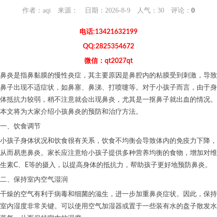
作者：aqi 来源： 日期：2026-8-9 人气：
30
评论：
0
电话:13421632199
QQ:2825354672
微信：qt2027qt
鼻炎是指鼻黏膜的慢性炎症，其主要原因是鼻腔内的粘膜受到刺激，导致
鼻子出现不适症状，如鼻塞、鼻涕、打喷嚏等。对于小孩子而言，由于身
体抵抗力较弱，稍不注意就会出现鼻炎，尤其是一抠鼻子就出血的情况。
本文将为大家介绍小孩鼻炎的预防和治疗方法。
一、饮食调节
小孩子身体状况和饮食很有关系，饮食不均衡会导致体内的免疫力下降，
从而易患鼻炎。家长应注意给小孩子提供多种营养均衡的食物，增加对维
生素C、E等的摄入，以提高身体的抵抗力，帮助孩子更好地预防鼻炎。
二、保持室内空气湿润
干燥的空气有利于病毒和细菌的滋生，进一步加重鼻炎症状。因此，保持
室内湿度非常关键。可以使用空气加湿器或置于一些装有水的盘子散发水