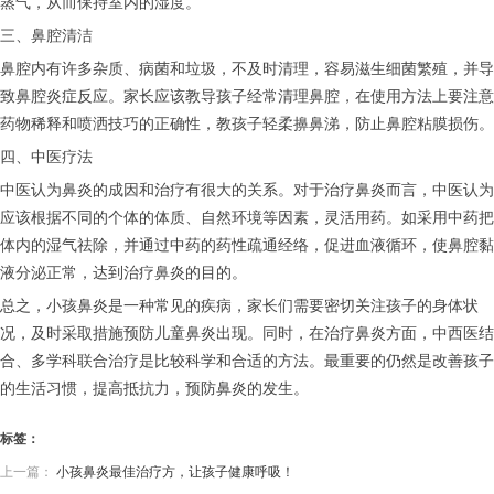
蒸气，从而保持室内的湿度。
三、鼻腔清洁
鼻腔内有许多杂质、病菌和垃圾，不及时清理，容易滋生细菌繁殖，并导
致鼻腔炎症反应。家长应该教导孩子经常清理鼻腔，在使用方法上要注意
药物稀释和喷洒技巧的正确性，教孩子轻柔擤鼻涕，防止鼻腔粘膜损伤。
四、中医疗法
中医认为鼻炎的成因和治疗有很大的关系。对于治疗鼻炎而言，中医认为
应该根据不同的个体的体质、自然环境等因素，灵活用药。如采用中药把
体内的湿气祛除，并通过中药的药性疏通经络，促进血液循环，使鼻腔黏
液分泌正常，达到治疗鼻炎的目的。
总之，小孩鼻炎是一种常见的疾病，家长们需要密切关注孩子的身体状
况，及时采取措施预防儿童鼻炎出现。同时，在治疗鼻炎方面，中西医结
合、多学科联合治疗是比较科学和合适的方法。最重要的仍然是改善孩子
的生活习惯，提高抵抗力，预防鼻炎的发生。
标签：
上一篇：
小孩鼻炎最佳治疗方，让孩子健康呼吸！