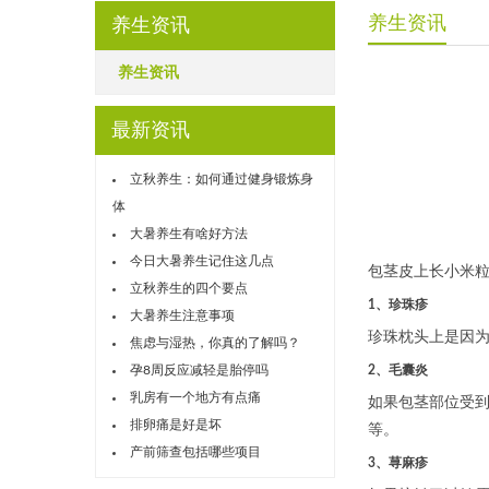
养生资讯
养生资讯
养生资讯
最新资讯
立秋养生：如何通过健身锻炼身
体
大暑养生有啥好方法
今日大暑养生记住这几点
包茎皮上长小米
立秋养生的四个要点
1、珍珠疹
大暑养生注意事项
珍珠枕头上是因
焦虑与湿热，你真的了解吗？
孕8周反应减轻是胎停吗
2、毛囊炎
乳房有一个地方有点痛
如果包茎部位受
排卵痛是好是坏
等。
产前筛查包括哪些项目
3、荨麻疹