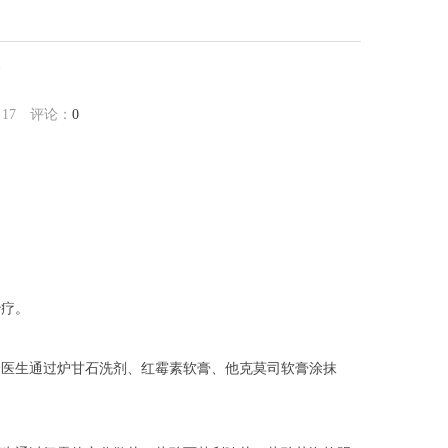
瘩
：
17
评论：
0
治疗。
合医生通过炉甘石洗剂、红霉素软膏、他克莫司软膏涂抹