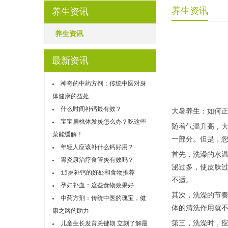
养生资讯
养生资讯
养生资讯
最新资讯
神奇的中药方剂：传统中医对身
体健康的益处
什么时间补钙最有效？
大暑养生：如何
宝宝扁桃体发炎怎么办？吃这些
随着气温升高，
菜能缓解！
一部分。但是，
年轻人应该补什么钙好用？
首先，洗澡的水
胃炎康治疗食管炎有效吗？
泌过多，使皮肤
15岁补钙的好处和食物推荐
不适。
孕妇补血：这些食物效果好
其次，洗澡的节奏
中药方剂：传统中医的瑰宝，健
体的清洗作用就
康之路的助力
第三，洗澡时，
儿童生长发育关键期 立刻了解最