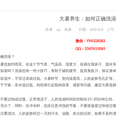
大暑养生：如何正确洗
作者：aqi 来源： 日期：2026-8-8 人气
微信：YHGG8583
QQ：3347615065
正确洗澡？
大暑也如约而至。在这个节气里，气温高、湿度大，容易出现多汗、脱水
您知道吗？洗澡也有一些小技巧，有助于减轻疲劳、提高免疫力，保证身
温应适中，不宜过高或过低。大暑时节，室内温度高，人的皮肤毛孔扩张
过于干燥；若水温过低，则容易引起肌肉痉挛、感冒等问题。建议大家选
不要过快或过慢。正常情况下，人的洗澡时间应控制在15~20分钟之间
不充分了。同时，在冲水时，也应注意冲洗的节奏，不要使速度过快或过
应注重清洁。人的皮肤经过一天的汗水、油脂、灰尘的沉积，如果不及时