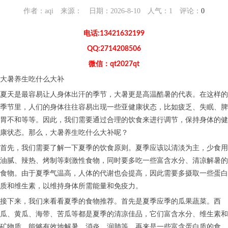
作者：aqi 来源： 日期：2026-8-10 人气：
1
评论：
0
电话:13421632199
QQ:2714208506
微信：qt2027qt
大暑养生吃什么大补
夏天是最容易让人身体出汗的季节，大暑更是高温酷暑的代表。在这样的
季节里，人们的身体往往容易出现一些亚健康状态，比如疲乏、失眠、脾
胃不和等等。因此，我们需要通过合理的饮食来进行调节，保持身体的健
康状态。那么，大暑养生吃什么大补呢？
首先，我们需要了解一下夏季的饮食原则。夏季应该以清淡为主，少食用
油腻、辣热、烤制等刺激性食物，同时要多吃一些富含水分、清凉解暑的
食物。由于夏季气温高，人体的代谢也会提高，因此需要多摄取一些蛋白
质和维生素，以维持身体所需能量和免疫力。
接下来，我们来看看夏季的食物推荐。首先是夏季应季的瓜果蔬菜。西
瓜、黄瓜、海带、苦瓜等都是夏季的清凉佳品，它们富含水分、维生素和
矿物质，能够有效地解暑、消炎、润肺等。再来是一些富含蛋白质的食