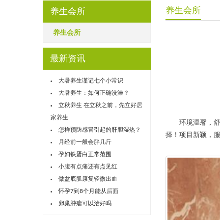
养生会所
养生会所
养生会所
最新资讯
大暑养生谨记七个小常识
大暑养生：如何正确洗澡？
立秋养生 在立秋之前，先立好居
家养生
环境温馨，舒适
怎样预防感冒引起的肝胆湿热？
择！项目新颖，
月经前一般会胖几斤
孕妇铁蛋白正常范围
小腹有点痛还有点见红
做盆底肌康复轻微出血
怀孕7到8个月能从后面
卵巢肿瘤可以治好吗