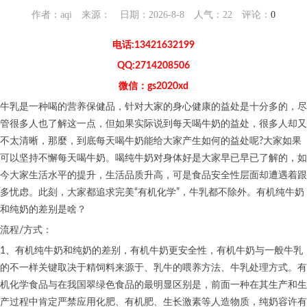
作者：aqi 来源： 日期：2026-8-8 人气：
22
评论：
0
电话:13421632199
QQ:2714208506
微信：gs2020xd
牛乳是一种喝的营养保健品，针对大家的身心健康的益处是十分多的，尽
管很多人也了解这一点，但如果实际说到每天喝牛奶的益处，很多人却又
不太清晰，那麼，到底每天喝牛奶能给大家产生如何的益处呢?大家如果
可以坚持不懈每天喝牛奶。喝纯牛奶对身体好是大家早已早已了解的，如
今大家生活水平的提升，生活品质升高，可是食品安全性层面却遭遇着跟
多忧虑。此刻，大家都追求完美“有机化学”，牛乳都不除外。有机纯牛奶
和纯奶的差别是啥？
流程/方式：
1、有机纯牛奶和纯奶的差别，有机牛奶更安全性，有机牛奶与一般牛乳
的不一样关键取决于精饲料来源于、乳牛的喂养方法、牛乳处理方式。有
机化学食品与在我国翠绿色食品的最明显区别是，前面一种在其生产和生
产过程中肯定严禁应用化肥、有机肥、生长激素等人造物质，纯奶容许有