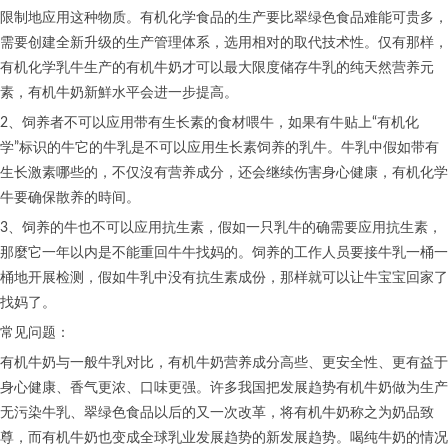
限制地应用这种物质。有机化学食品的生产要比翠绿色食品难能可贵多，
需要创建全新升级的生产管理体系，选用相对的取代技术性。仅有那样，
有机化学乳牛生产的有机牛奶才可以最大限度储存牛乳的纯天然营养元
素，有机牛奶新鮮水平会进一步提高。
2、饲养者不可以应用带有生长素的食材喂牛，如果有牛贴上“有机化
学”标识的牛它的牛乳是不可以应用生长素饲养的乳牛。牛乳中假如带有
生长激素哪些的，不仅沒有营养成分，还会继续伤害身心健康，有机化学
牛要确保散养的時间。
3、饲养的牛也不可以应用抗生素，假如一只乳牛的确需要应用抗生素，
那麼它一年以内是不能重回牛牛找妈的。饲养的工作人员要接牛乳一桶一
桶地开展检测，假如牛乳中没有抗生素成份，那样就可以让牛宝宝回家了
找妈了。
常见问题：
有机牛奶与一般牛乳对比，有机牛奶营养成分高些、更安全性、更有益于
身心健康、香气更浓、口味更强。许多我国把发展趋势有机牛奶做为生产
无污染牛乳、翠绿色食品以后的又一次改革，将有机牛奶称之为奶品致
尊，而有机牛奶也变成全球乳业发展趋势的新发展趋势。喝纯牛奶的情况