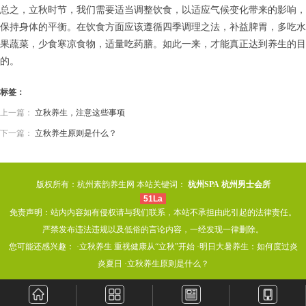
总之，立秋时节，我们需要适当调整饮食，以适应气候变化带来的影响，
保持身体的平衡。在饮食方面应该遵循四季调理之法，补益脾胃，多吃水
果蔬菜，少食寒凉食物，适量吃药膳。如此一来，才能真正达到养生的目
的。
标签：
上一篇：
立秋养生，注意这些事项
下一篇：
立秋养生原则是什么？
版权所有：杭州素韵养生网 本站关键词：
杭州SPA
杭州男士会所
51La
免责声明：站内内容如有侵权请与我们联系，本站不承担由此引起的法律责任。
严禁发布违法违规以及低俗的言论内容，一经发现一律删除。
您可能还感兴趣： ·
立秋养生 重视健康从“立秋”开始
·
明日大暑养生：如何度过炎
炎夏日
·
立秋养生原则是什么？