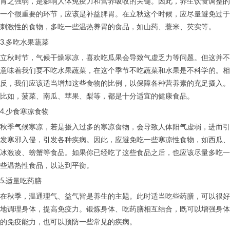
胃之强弱，是影响人体免疫力和营养吸收的关键。因此，养生饮食调整的
一个很重要的环节，应该是补益脾胃。在立秋这个时候，应尽量避免过于
刺激性的食物，多吃一些温热养胃的食品，如山药、薏米、芡实等。
3.多吃水果蔬菜
立秋时节，气候干燥寒凉，喜欢吃瓜果会导致气虚乏力等问题。但这并不
意味着我们要不吃水果蔬菜，在这个季节不吃蔬菜和水果是不科学的。相
反，我们应该适当增加这些食物的比例，以保障各种营养素的充足摄入。
比如，菠菜、南瓜、苹果、梨等，都是十分适宜的健康食品。
4.少食寒凉食物
秋季气候寒凉，若是摄入过多的寒凉食物，会导致人体阳气虚弱，进而引
发寒邪入侵，引发各种疾病。因此，应避免吃一些寒凉性食物，如西瓜、
冰激凌、螃蟹等食品。如果你已经吃了这些食品之后，也应该尽量多吃一
些温热性食品，以达到平衡。
5.适量吃药膳
在秋季，温通理气、益气皆是养生的主题。此时适当吃些药膳，可以很好
地调理身体，提高免疫力。锻炼身体、吃药膳相互结合，既可以增强身体
的免疫能力，也可以预防一些常见的疾病。